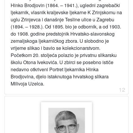
Hinko Brodjovin (1864. – 1941.), ugledni zagrebački
ljekarnik, vlasnik kraljevske ljekarne K Zrinjskomu na
uglu Zrinjevca i današnje Tesline ulice u Zagrebu
(1894. – 1928.). Od 1895. bio je odbornik, a od 1903.
do 1908. godine predstojnik Hrvatsko-slavonskog
zemaljskoga ljekarničkog zbora. U slobodno je
vrijeme slikao i bavio se kolekcionarstvom.
Početkom 20. stoljeća polazio je privatnu slikarsku
školu Otona Ivekovića. U zbirci se posebno ističe
nedavno otkriveni Portret ljekarnika Hinka
Brodjovina, djelo istaknutoga hrvatskog slikara
Milivoja Uzelca.
12