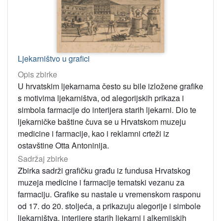
Ljekarništvo u grafici
Opis zbirke
U hrvatskim ljekarnama često su bile izložene grafike
s motivima ljekarništva, od alegorijskih prikaza i
simbola farmacije do interijera starih ljekarni. Dio te
ljekarničke baštine čuva se u Hrvatskom muzeju
medicine i farmacije, kao i reklamni crteži iz
ostavštine Otta Antoninija.
Sadržaj zbirke
Zbirka sadrži grafičku građu iz fundusa Hrvatskog
muzeja medicine i farmacije tematski vezanu za
farmaciju. Grafike su nastale u vremenskom rasponu
od 17. do 20. stoljeća, a prikazuju alegorije i simbole
ljekarništva, interijere starih ljekarni i alkemijskih