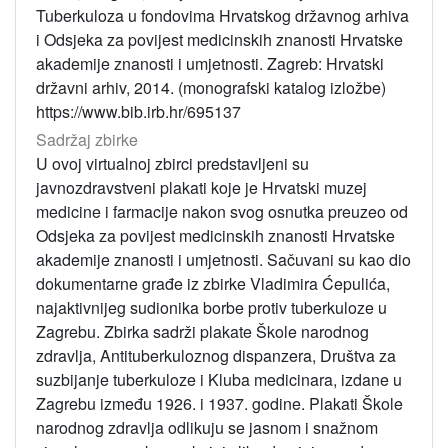
Tuberkuloza u fondovima Hrvatskog državnog arhiva
i Odsjeka za povijest medicinskih znanosti Hrvatske
akademije znanosti i umjetnosti. Zagreb: Hrvatski
državni arhiv, 2014. (monografski katalog izložbe)
https://www.bib.irb.hr/695137
Sadržaj zbirke
U ovoj virtualnoj zbirci predstavljeni su
javnozdravstveni plakati koje je Hrvatski muzej
medicine i farmacije nakon svog osnutka preuzeo od
Odsjeka za povijest medicinskih znanosti Hrvatske
akademije znanosti i umjetnosti. Sačuvani su kao dio
dokumentarne građe iz zbirke Vladimira Ćepulića,
najaktivnijeg sudionika borbe protiv tuberkuloze u
Zagrebu. Zbirka sadrži plakate Škole narodnog
zdravlja, Antituberkuloznog dispanzera, Društva za
suzbijanje tuberkuloze i Kluba medicinara, izdane u
Zagrebu između 1926. i 1937. godine. Plakati Škole
narodnog zdravlja odlikuju se jasnom i snažnom