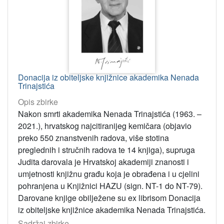
Donacija iz obiteljske knjižnice akademika Nenada
Trinajstića
Opis zbirke
Nakon smrti akademika Nenada Trinajstića (1963. –
2021.), hrvatskog najcitiranijeg kemičara (objavio
preko 550 znanstvenih radova, više stotina
preglednih i stručnih radova te 14 knjiga), supruga
Judita darovala je Hrvatskoj akademiji znanosti i
umjetnosti knjižnu građu koja je obrađena i u cjelini
pohranjena u Knjižnici HAZU (sign. NT-1 do NT-79).
Darovane knjige obilježene su ex librisom Donacija
iz obiteljske knjižnice akademika Nenada Trinajstića.
Sadržaj zbirke