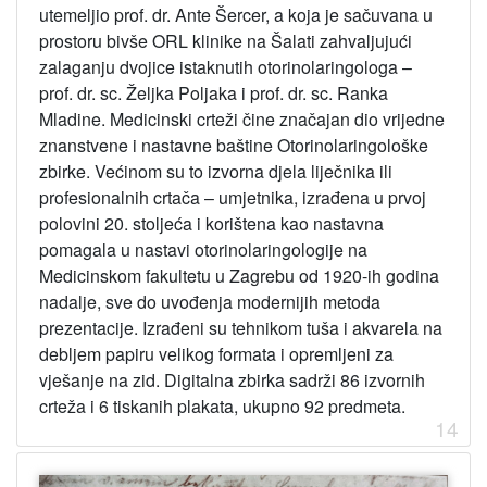
utemeljio prof. dr. Ante Šercer, a koja je sačuvana u
prostoru bivše ORL klinike na Šalati zahvaljujući
zalaganju dvojice istaknutih otorinolaringologa –
prof. dr. sc. Željka Poljaka i prof. dr. sc. Ranka
Mladine. Medicinski crteži čine značajan dio vrijedne
znanstvene i nastavne baštine Otorinolaringološke
zbirke. Većinom su to izvorna djela liječnika ili
profesionalnih crtača – umjetnika, izrađena u prvoj
polovini 20. stoljeća i korištena kao nastavna
pomagala u nastavi otorinolaringologije na
Medicinskom fakultetu u Zagrebu od 1920-ih godina
nadalje, sve do uvođenja modernijih metoda
prezentacije. Izrađeni su tehnikom tuša i akvarela na
debljem papiru velikog formata i opremljeni za
vješanje na zid. Digitalna zbirka sadrži 86 izvornih
crteža i 6 tiskanih plakata, ukupno 92 predmeta.
14