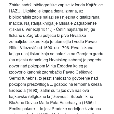
Zbirka sadrži bibliografske zapise iz fonda Knjižnice
HAZU. Ukoliko je knjiga digitalizirana, uz
bibliografski zapis nalazi se i njezina digitalizirana
inačica. Najstarija knjiga je Missale Zagrabiense
(tiskan u Veneciji 1511.)
•
Četiri najstarije knjige
tiskane u Zagrebu potječu iz prve Hrvatske
zemaljske tiskare koju je utemeljio i vodio Pavao
Ritter Vitezović od 1690. do 1706. Prva tiskana
knjiga u toj tiskari koja se nalazila na Gornjem gradu
(na mjestu današnjeg Hrvatskog sabora) je pogrebni
govor nad pokopom Mirka Erdödya kojeg je
izgovorio kanonik zagrebački Pavao Češković
Sermo funebris, to jeszt shaloszno govorenje nad
pokopom preszvitloga ... gozpodina Iembriha kneza
Erdeodia (1690), zatim su tu još dva naslova
kajkavske religiozne književnosti: Subotni kinč
Blažene Device Marie Pala Esterhazyja (1696) i
Feniks pokore ... to jest Prodeke nedeljne k zdencu