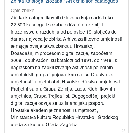
Zbirka kataloga izložaba / Art exhibition catalogues
Opis zbirke
Zbirka kataloga likovnih izložaba koja sadrži oko
22.500 kataloga izložaba održanih u zemlji i
inozemstvu u razdoblju od polovice 19. stoljeća do
danas, najveća je zbirka Arhiva za likovne umjetnosti
te najcjelovitija takva zbirka u Hrvatskoj.
Dosadašnjim procesom digitalizacije, započetim
2009., obuhvaćeni su katalozi od 1891. do 1946., s
naglaskom na zaokruživanje aktivnosti pojedinih
umjetničkih grupa i pojava, kao što su Društvo za
umjetnost i umjetni obrt, Hrvatsko društvo umjetnosti,
Proljetni salon, Grupa Zemlja, Lada, Klub likovnih
umjetnica, Grupa Trojica i sl. Dugogodišnji projekt
digitalizacije odvija se uz financijsku potporu
Hrvatske akademije znanosti i umjetnosti,
Ministarstva kulture Republike Hrvatske i Gradskog
ureda za kulturu Grada Zagreba.
2