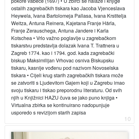
pokore vabeče (1697)
•
U zbirci se nalaze i knjige
ostalih zagrebačkih tiskara kao Jacoba Vjenceslava
Heywela, Ivana Bartolomeja Pallasa, Ivana Krstitelja
Weitza, Antuna Reinera, Kajetana Franje Härla,
Franje Zerauschega, Antuna Jandere i Karla
Kotschea
•
Vrlo važno poglavlje u zagrebačkom
tiskarstvu predstavlja dolazak Ivana T. Trattnera u
Zagreb 1774. kao i 1794. god. kada zagrebački
biskup Maksimilijan Vrhovac osniva Biskupsku
tiskaru, kasnije vođenu pod nazivom Novoselska
tiskara
•
Cijeli krug starih zagrebačkih tiskara može
se zatvoriti s Ljudevitom Gajem koji u Zagrebu imao
svoju tiskaru i tiskao preporodnu literaturu. Od svih
njih u Knjižnici HAZU čuva se jako puno knjiga
•
Virtualna zbirka se kontinuirano nadopunjuje
usporedo s revizijom starih zapisa
10