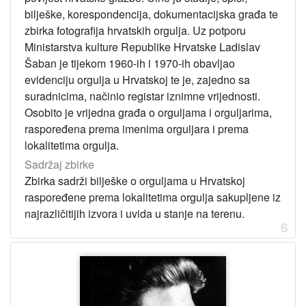
bilješke, korespondencija, dokumentacijska građa te
zbirka fotografija hrvatskih orgulja. Uz potporu
Ministarstva kulture Republike Hrvatske Ladislav
Šaban je tijekom 1960-ih i 1970-ih obavljao
evidenciju orgulja u Hrvatskoj te je, zajedno sa
suradnicima, načinio registar iznimne vrijednosti.
Osobito je vrijedna građa o orguljama i orguljarima,
raspoređena prema imenima orguljara i prema
lokalitetima orgulja.
Sadržaj zbirke
Zbirka sadrži bilješke o orguljama u Hrvatskoj
raspoređene prema lokalitetima orgulja sakupljene iz
najrazličitijih izvora i uvida u stanje na terenu.
6