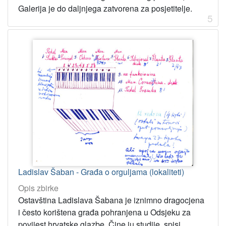
Galerija je do daljnjega zatvorena za posjetitelje.
5
Ladislav Šaban - Građa o orguljama (lokaliteti)
Opis zbirke
Ostavština Ladislava Šabana je iznimno dragocjena
i često korištena građa pohranjena u Odsjeku za
povijest hrvatske glazbe. Čine ju studije, spisi,