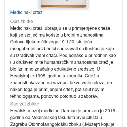
Medicinski crteži
Opis zbirke
Medicinski crteži ubrajaju se u primijenjene crteže
koji se stoljećima koriste u brojnim znanostima.
Gotovo tijekom čitavoga 19. i 20. stoljeća
mnogobrojni udžbenici sadržavali su ilustracije koje
su izrađivali vrsni crtači. Podjednako u prirodnim kao
i u društvenim te humanističkim znanostima crtež je
bio iznimno značajno edukativno sredstvo. U
Hrvatskoj je 1998. godine u zborniku Crtež u
znanosti ukazano na važnost takve vrste crteža, no
nakon toga je primijenjeni crtež, potisnut novim
tehnologijama, ponovno potonuo u zaborav.
Sadržaj zbirke
Hrvatski muzej medicine i farmacije preuzeo je 2016.
godine od Medicinskog fakulteta Sveučilišta u
Zagrebu Otorinolaringološku zbirku („Muzej“) koju je