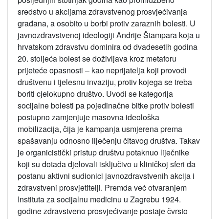
sredstvo u akcijama zdravstvenog prosvjećivanja
građana, a osobito u borbi protiv zaraznih bolesti. U
javnozdravstvenoj ideologiji Andrije Štampara koja u
hrvatskom zdravstvu dominira od dvadesetih godina
20. stoljeća bolest se doživljava kroz metaforu
prijeteće opasnosti – kao neprijatelja koji provodi
društvenu i tjelesnu invaziju, protiv kojega se treba
boriti cjelokupno društvo. Uvodi se kategorija
socijalne bolesti pa pojedinačne bitke protiv bolesti
postupno zamjenjuje masovna ideološka
mobilizacija, čija je kampanja usmjerena prema
spašavanju odnosno liječenju čitavog društva. Takav
je organicistički pristup društvu potaknuo liječnike
koji su dotada djelovali isključivo u kliničkoj sferi da
postanu aktivni sudionici javnozdravstvenih akcija i
zdravstveni prosvjetitelji. Premda već otvaranjem
Instituta za socijalnu medicinu u Zagrebu 1924.
godine zdravstveno prosvjećivanje postaje čvrsto