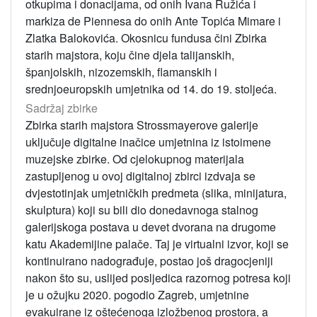
otkupima i donacijama, od onih Ivana Ružića i
markiza de Piennesa do onih Ante Topića Mimare i
Zlatka Balokovića. Okosnicu fundusa čini Zbirka
starih majstora, koju čine djela talijanskih,
španjolskih, nizozemskih, flamanskih i
srednjoeuropskih umjetnika od 14. do 19. stoljeća.
Sadržaj zbirke
Zbirka starih majstora Strossmayerove galerije
uključuje digitalne inačice umjetnina iz istoimene
muzejske zbirke. Od cjelokupnog materijala
zastupljenog u ovoj digitalnoj zbirci izdvaja se
dvjestotinjak umjetničkih predmeta (slika, minijatura,
skulptura) koji su bili dio donedavnoga stalnog
galerijskoga postava u devet dvorana na drugome
katu Akademijine palače. Taj je virtualni izvor, koji se
kontinuirano nadograđuje, postao još dragocjeniji
nakon što su, uslijed posljedica razornog potresa koji
je u ožujku 2020. pogodio Zagreb, umjetnine
evakuirane iz oštećenoga izložbenog prostora, a