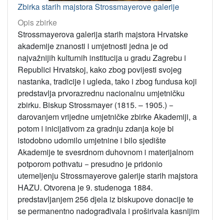
Zbirka starih majstora Strossmayerove galerije
Opis zbirke
Strossmayerova galerija starih majstora Hrvatske
akademije znanosti i umjetnosti jedna je od
najvažnijih kulturnih institucija u gradu Zagrebu i
Republici Hrvatskoj, kako zbog povijesti svojeg
nastanka, tradicije i ugleda, tako i zbog fundusa koji
predstavlja prvorazrednu nacionalnu umjetničku
zbirku. Biskup Strossmayer (1815. – 1905.) −
darovanjem vrijedne umjetničke zbirke Akademiji, a
potom i inicijativom za gradnju zdanja koje bi
istodobno udomilo umjetnine i bilo sjedište
Akademije te svesrdnom duhovnom i materijalnom
potporom pothvatu − presudno je pridonio
utemeljenju Strossmayerove galerije starih majstora
HAZU. Otvorena je 9. studenoga 1884.
predstavljanjem 256 djela iz biskupove donacije te
se permanentno nadograđivala i proširivala kasnijim