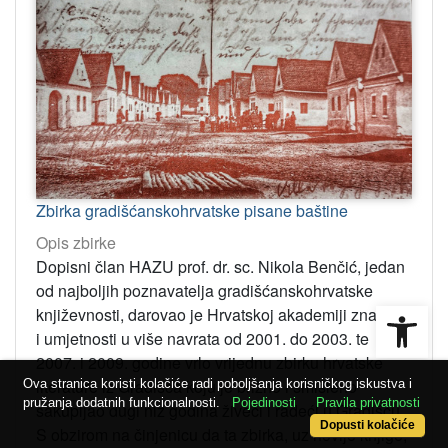
Zbirka gradišćanskohrvatske pisane baštine
Opis zbirke
Dopisni član HAZU prof. dr. sc. Nikola Benčić, jedan
od najboljih poznavatelja gradišćanskohrvatske
Open
književnosti, darovao je Hrvatskoj akademiji znanosti
i umjetnosti u više navrata od 2001. do 2003. te
2007. i 2009. godine vrlo vrijednu zbirku hrvatske
literature iz Gradišća koju je brižno i smisleno
Ova stranica koristi kolačiće radi poboljšanja korisničkog iskustva i
pružanja dodatnih funkcionalnosti.
Pojedinosti
Pravila privatnosti
sakupljao dugi niz godina živeći i radeći u Gradišću.
Dopusti kolačiće
S obzirom na činjenicu da ta zbirka, uz novije knjige,