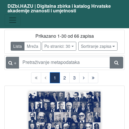
DiZbi.HAZU | Digitalna zbirka i katalog Hrvatske
akademije znanosti i umjetnosti
Prikazano 1-30 od 66 zapisa
Lista
Mreža
Po stranici: 30
Sortiranje zapisa
+
1
2
3
(current)