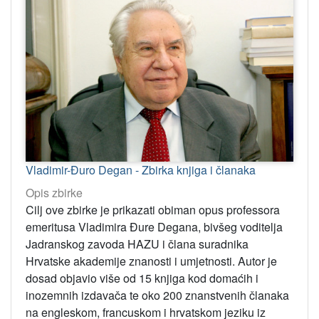
Vladimir-Đuro Degan - Zbirka knjiga i članaka
Opis zbirke
Cilj ove zbirke je prikazati obiman opus professora
emeritusa Vladimira Đure Degana, bivšeg voditelja
Jadranskog zavoda HAZU i člana suradnika
Hrvatske akademije znanosti i umjetnosti. Autor je
dosad objavio više od 15 knjiga kod domaćih i
inozemnih izdavača te oko 200 znanstvenih članaka
na engleskom, francuskom i hrvatskom jeziku iz