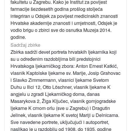
fakultetu u Zagrebu. Kako je Institut za povijest
farmacije šezdesetih godina prošlog stoljeća
integriran u Odsjek za povijest medicinskih znanosti
Hrvatske akademije znanosti i umjetnosti, Odsjek je
vodio brigu o zbirci sve do osnutka Muzeja 2014.
godine.
Sadržaj zbirke
Zbirka sadrži devet portreta hrvatskih ljekarnika koji
su u određenim razdobljima bili predstojnici
Hrvatskoga ljekarničkog zbora: Anton Ernest Katkić,
vlasnik Kaptolske ljekarne sv. Marije, Josip Grahovac
i Slavko Zimmermann, vlasnici ljekarne Svetom
Duhu u Ilici 12, Otto Löschner, vlasnik ljekarne K
angjelu u zgradi Ljekarničkog doma, danas
Masarykova 2, Žiga Ključec, vlasnik gornjogradske
ljekarne K crnom orlu (sve u Zagrebu) i Dragutin
Jelinek, vlasnik ljekarne K svetoj Mariji u Delnicama.
Sve navedene portrete, uključujući i autoportret,
naslikao je u razdoblju od 1908. do 1935. godine