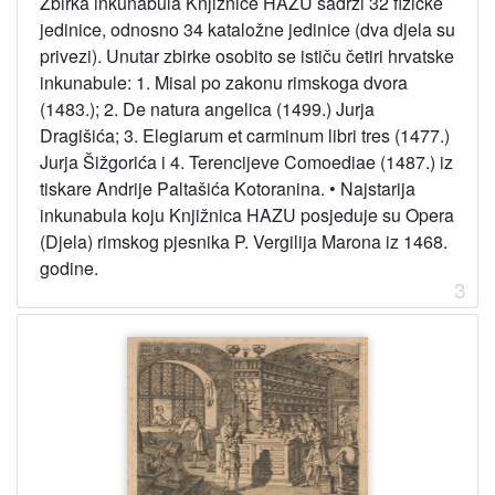
Zbirka inkunabula Knjižnice HAZU sadrži 32 fizičke
jedinice, odnosno 34 kataložne jedinice (dva djela su
privezi). Unutar zbirke osobito se ističu četiri hrvatske
inkunabule: 1. Misal po zakonu rimskoga dvora
(1483.); 2. De natura angelica (1499.) Jurja
Dragišića; 3. Elegiarum et carminum libri tres (1477.)
Jurja Šižgorića i 4. Terencijeve Comoediae (1487.) iz
tiskare Andrije Paltašića Kotoranina.
•
Najstarija
inkunabula koju Knjižnica HAZU posjeduje su Opera
(Djela) rimskog pjesnika P. Vergilija Marona iz 1468.
godine.
3