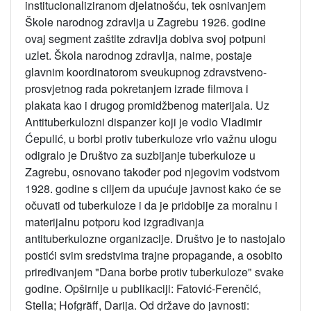
institucionaliziranom djelatnošću, tek osnivanjem
Škole narodnog zdravlja u Zagrebu 1926. godine
ovaj segment zaštite zdravlja dobiva svoj potpuni
uzlet. Škola narodnog zdravlja, naime, postaje
glavnim koordinatorom sveukupnog zdravstveno-
prosvjetnog rada pokretanjem izrade filmova i
plakata kao i drugog promidžbenog materijala. Uz
Antituberkulozni dispanzer koji je vodio Vladimir
Ćepulić, u borbi protiv tuberkuloze vrlo važnu ulogu
odigralo je Društvo za suzbijanje tuberkuloze u
Zagrebu, osnovano također pod njegovim vodstvom
1928. godine s ciljem da upućuje javnost kako će se
očuvati od tuberkuloze i da je pridobije za moralnu i
materijalnu potporu kod izgrađivanja
antituberkulozne organizacije. Društvo je to nastojalo
postići svim sredstvima trajne propagande, a osobito
priređivanjem "Dana borbe protiv tuberkuloze" svake
godine. Opširnije u publikaciji: Fatović-Ferenčić,
Stella; Hofgräff, Darija. Od države do javnosti: