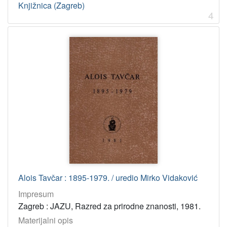
Knjižnica (Zagreb)
6
4
]
Godina
2012
14
2019
12
1989
11
2022
11
2008
9
2013
9
2015
9
2016
9
2003
9
Alois Tavčar : 1895-1979. / uredio Mirko Vidaković
2024
8
Impresum
2011
8
Zagreb : JAZU, Razred za prirodne znanosti, 1981.
2000
8
Materijalni opis