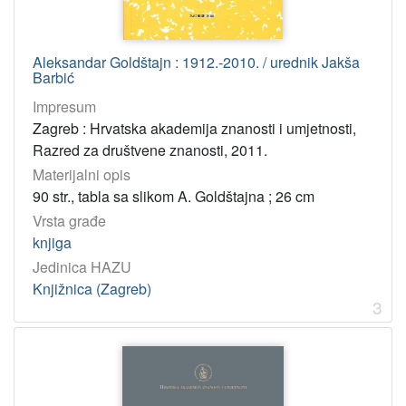
73.071 – Kipari
4
57-05 – Biolozi
4
Aleksandar Goldštajn : 1912.-2010. / urednik Jakša
Barbić
[
Impresum
6
Zagreb : Hrvatska akademija znanosti i umjetnosti,
6
Razred za društvene znanosti, 2011.
]
Materijalni opis
Virtualne
90 str., tabla sa slikom A. Goldštajna ; 26 cm
zbirke
Vrsta građe
Pomorskopravna zbirka Jadranskog zavoda HAZU
4
knjiga
Akademijina izdanja
1
Jedinica HAZU
Knjižnica (Zagreb)
3
[
2
]
Tip