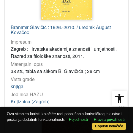
Branimir Glavičić : 1926.-2010. / urednik August
Kovačec
Impresum
Zagreb : Hrvatska akademija znanosti i umjetnosti,
Razred za filološke znanosti, 2011.
Materijalni opis
38 str., tabla sa slikom B. Glavičića ; 26 cm
Vrsta građe
knjiga
Open
Jedinica HAZU
Knjižnica (Zagreb)
24
Ova stranica koristi kolačiće radi poboljšanja korisničkog iskustva i
pružanja dodatnih funkcionalnosti.
Pojedinosti
Pravila privatnosti
Dopusti kolačiće