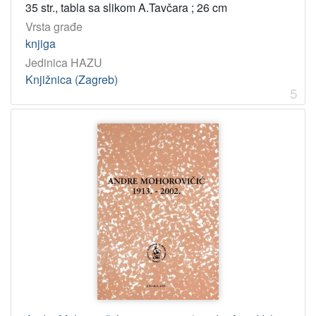
1985
8
35 str., tabla sa slikom A.Tavčara ; 26 cm
1991
7
Vrsta građe
knjiga
1998
7
Jedinica HAZU
2004
7
Knjižnica (Zagreb)
2020
7
5
2005
6
2023
6
2009
6
[
4
7
]
Licencije
InC
267