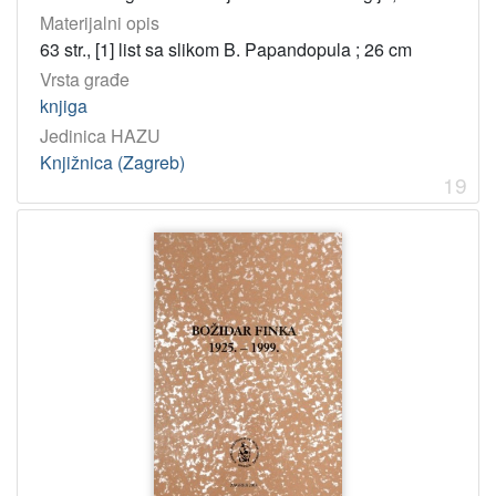
Materijalni opis
63 str., [1] list sa slikom B. Papandopula ; 26 cm
Vrsta građe
knjiga
Jedinica HAZU
Knjižnica (Zagreb)
19