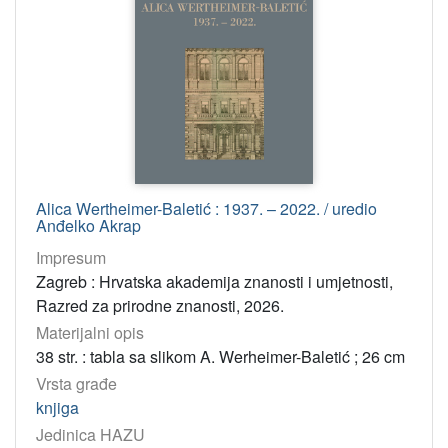
građe
tekst
269
[
1
]
Jedinica
HAZU
Alica Wertheimer-Baletić : 1937. – 2022. / uredio
Knjižnica (Zagreb)
269
Anđelko Akrap
Jadranski zavod (Zagreb)
4
Impresum
Odsjek za povijesne znanosti (Zagreb 1948)
3
Zagreb : Hrvatska akademija znanosti i umjetnosti,
Razred za prirodne znanosti, 2026.
Odsjek za povijest hrvatske glazbe (Zagreb)
3
Materijalni opis
Odsjek za povijest hrvatskog kazališta (Zagreb)
1
38 str. : tabla sa slikom A. Werheimer-Baletić ; 26 cm
Zavod za povijesne i društvene znanosti (Rijeka)
1
Vrsta građe
knjiga
Jedinica HAZU
[