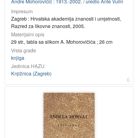
Andre Mohorovičić : 1913.-2002. / uredio Ante Vulin
[
Impresum
1
Zagreb : Hrvatska akademija znanosti i umjetnosti,
]
Razred za likovne znanosti, 2005.
Materijalni opis
29 str., tabla sa slikom A. Mohorovičića ; 26 cm
Vrsta građe
knjiga
Jedinica HAZU
Knjižnica (Zagreb)
6