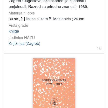
Zagreb : Jugoslavenska akademija znanosti i
umjetnosti, Razred za prirodne znanosti, 1989.
Materijalni opis
30 str., [1] list sa slikom B. Makjanića ; 26 cm
Vrsta građe
knjiga
Jedinica HAZU
Knjižnica (Zagreb)
16