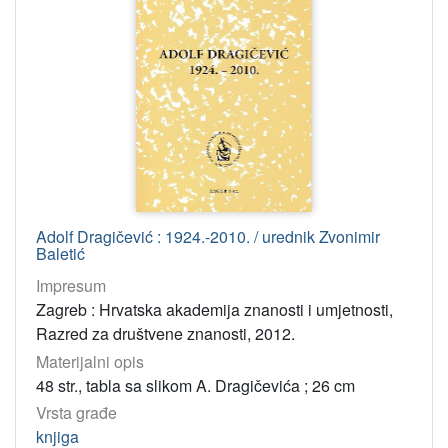
Osobe
Mutnjaković, Andrija
21
Ikić, Drago
11
Gušić, Ivan
9
Batušić, Nikola
9
Supičić, Ivan
8
Pavličić, Pavao
8
Meštrov, Milan
8
Adolf Dragičević : 1924.-2010. / urednik Zvonimir
Dekaris, Dragan
7
Baletić
Ilakovac, Ksenofont
6
Impresum
Bogišić, Rafo
6
Zagreb : Hrvatska akademija znanosti i umjetnosti,
Razred za društvene znanosti, 2012.
Stipetić, Vladimir
5
Materijalni opis
Pećina, Marko
5
48 str., tabla sa slikom A. Dragičevića ; 26 cm
Krvavica, Slavko
5
Vrsta građe
Niče, Vilim
5
knjiga