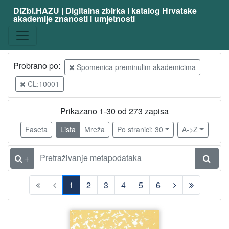
DiZbi.HAZU | Digitalna zbirka i katalog Hrvatske
akademije znanosti i umjetnosti
Građa
Digitalna i digitalizirana građa
269
Knjižnična građa
269
Probrano po:
Spomenica preminulim akademicima
CL:10001
[
2
Prikazano 1-30 od 273 zapisa
]
Faseta
Lista
Mreža
Po stranici: 30
A->Z
Vrsta
građe
+
knjiga
269
1
2
3
4
5
6
[
(current)
1
]