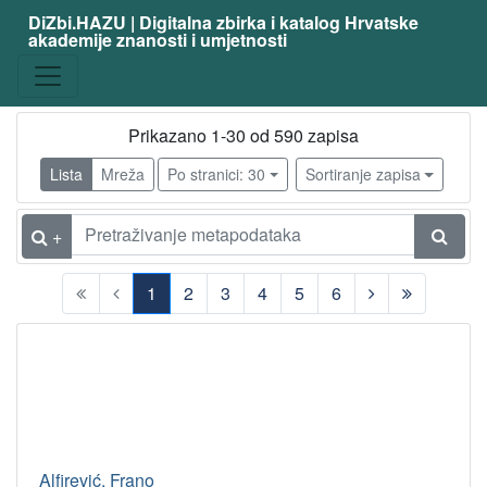
DiZbi.HAZU | Digitalna zbirka i katalog Hrvatske
akademije znanosti i umjetnosti
Prikazano 1-30 od 590 zapisa
Lista
Mreža
Po stranici: 30
Sortiranje zapisa
+
1
2
3
4
5
6
(current)
Alfirević, Frano